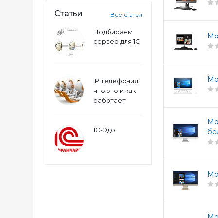
Статьи
Все статьи
Подбираем
Мо
сервер для 1С
Мо
IP телефония:
что это и как
работает
Мо
1С-Эдо
бе
Мо
Мо