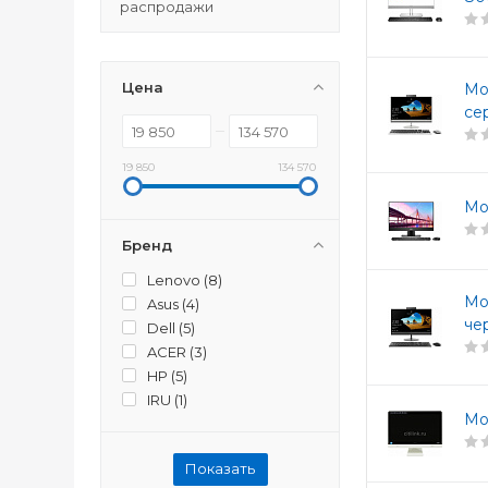
распродажи
Цена
Мо
се
19 850
134 570
Мо
Бренд
Lenovo (
8
)
Мо
Asus (
4
)
че
Dell (
5
)
ACER (
3
)
HP (
5
)
IRU (
1
)
Мо
Показать