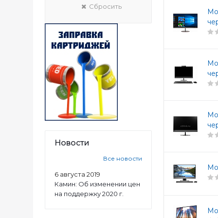
Сбросить
Мо
че
Мо
че
Мо
че
Новости
Все новости
Мо
6 августа 2019
Камин: Об изменении цен
на поддержку 2020 г.
Мо