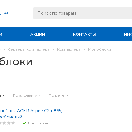
 д.36Г
И
АКЦИИ
КОНТАКТЫ
ИН
и
-
Сервера, компьютеры
-
Компьютеры
-
Моноблоки
блоки
и
По алфавиту
По цене
ноблок ACER Aspire C24-865,
ребристый
Достаточно