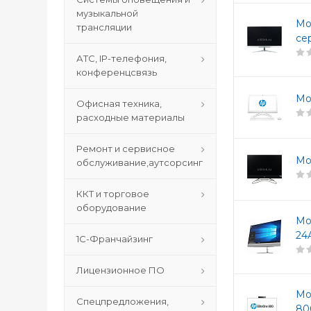
музыкальной
Мо
трансляции
се
АТС, IP-телефония,
конференцсвязь
Мо
Офисная техника,
расходные материалы
Ремонт и сервисное
Мо
обслуживание,аутсорсинг
ККТ и торговое
оборудование
Мо
24
1С-Франчайзинг
Лицензионное ПО
Мо
Спецпредложения,
80