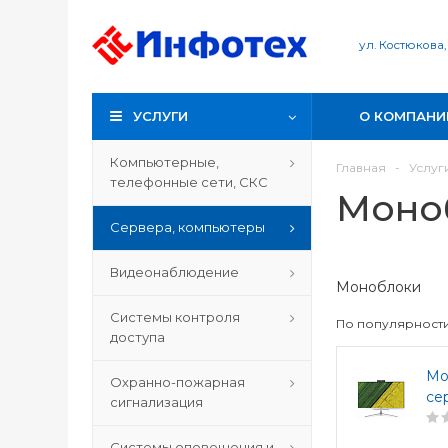
ул. Костюкова,
УСЛУГИ
О КОМПАНИ
Компьютерные,
Главная
-
Услуг
телефонные сети, СКС
Моно
Сервера, компьютеры
Видеонаблюдение
Моноблоки
Системы контроля
По популярност
доступа
Мо
Охранно-пожарная
се
сигнализация
Системы оповещения и