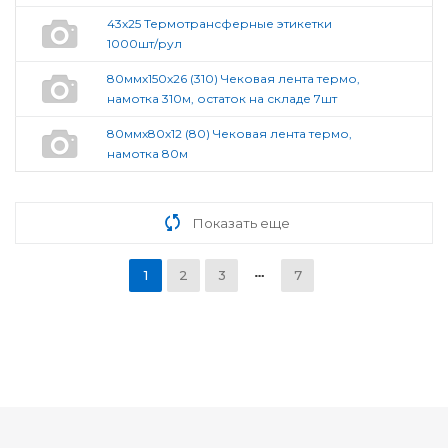
43х25 Термотрансферные этикетки
1000шт/рул
80ммх150х26 (310) Чековая лента термо,
намотка 310м, остаток на складе 7шт
80ммх80х12 (80) Чековая лента термо,
намотка 80м
Показать еще
1
2
3
7