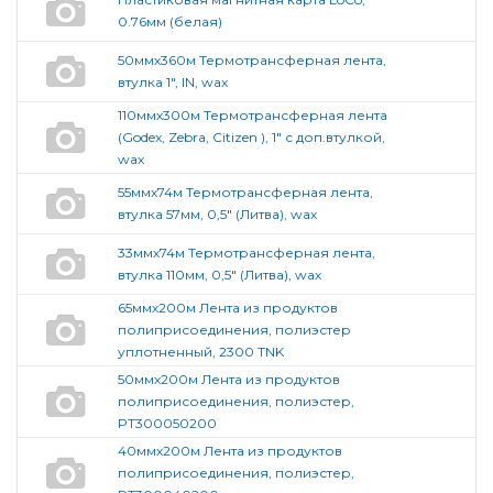
0.76мм (белая)
50ммх360м Термотрансферная лента,
втулка 1", IN, wax
110ммх300м Термотрансферная лента
(Godex, Zebra, Citizen ), 1" с доп.втулкой,
wax
55ммх74м Термотрансферная лента,
втулка 57мм, 0,5" (Литва), wax
33ммх74м Термотрансферная лента,
втулка 110мм, 0,5" (Литва), wax
65ммх200м Лента из продуктов
полиприсоединения, полиэстер
уплотненный, 2300 TNK
50ммx200м Лента из продуктов
полиприсоединения, полиэстер,
PT300050200
40ммх200м Лента из продуктов
полиприсоединения, полиэстер,