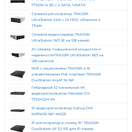
7732NI-I4 (B) с 4 SATA, 1 eSATA
Сетевой регистратор TRASSIR
UltraStation 24/4 с 24 HDD объемом 4
Тбайт
Сетевой видеосервер TRASSIR
UltraStation 16/3 SE на 128 камер
3U сервер повышенной мощности и
надежностиTRASSIR UltraStation 16/3 на
128 каналов
NVR с лицензиями TRASSIR и 16
управляемыми PoE портами TRASSIR
DuoStation AnyIP 16-16P
Гибридный 32-канальный 4К
видеорегистратор Hikvision DS-
7332HQHI-K4
IP-видеорегистратор Dahua DHI-
NVR5416-16P-4KS2E
IP-регистратор в стойку 19" TRASSIR
DuoStation AF 32-RE для IP-камер