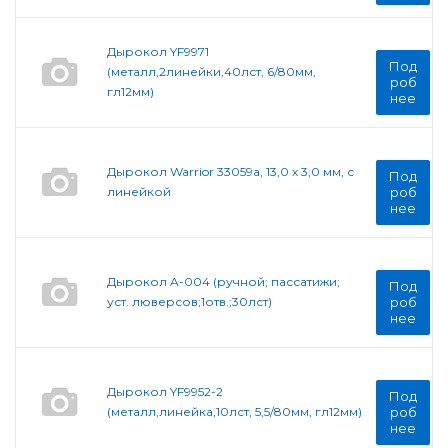
Дырокол YF9971
Под
(металл,2линейки,40лст, 6/80мм,
роб
гл12мм)
нее
Дырокол Warrior 33059а, 13,0 х 3,0 мм, с
Под
линейкой
роб
нее
Дырокол A-004 (ручной; пассатижи;
Под
уст. люверсов;1отв.;30лст)
роб
нее
Дырокол YF9952-2
Под
(металл,линейка,10лст, 5,5/80мм, гл12мм)
роб
нее