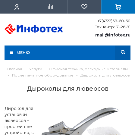
+7(4722)58-60-60
Техцентр: 31-26-91
mail@infotex.ru
МЕНЮ
Главная
-
Услуги
-
Офисная техника, расходные материалы
-
После печатное оборудование
-
Дыроколы для люверсов
Дыроколы для люверсов
Дырокол для
установки
люверсов –
простейшее
устройство, с