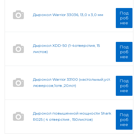
Под
Дырокол Warrior 33036, 13,0 х 3,0 мм
роб
нее
Дырокол XDD-50 (1-4отверстия, 15
Под
листов)
роб
нее
Дырокол Warrior 33100 (настольный;уст.
Под
люверсов;1отв.;20лст)
роб
нее
Дырокол повышенной мощности Shark
Под
R025 ( 4 отверстия , 150листов)
роб
нее