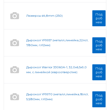
Под
Люверсы d4,8mm (250)
роб
нее
Дырокол YF9957 (металл,линейка,22лст,
Под
7/80мм, гл12мм)
роб
нее
Дырокол Warrior 33060A-1, 32,0х6,5х9,0
Под
мм, с линейкой (евроотверстие)
роб
нее
Дырокол YF9970 (металл,линейка,18лст,
Под
5,5/80мм, гл12мм)
роб
нее