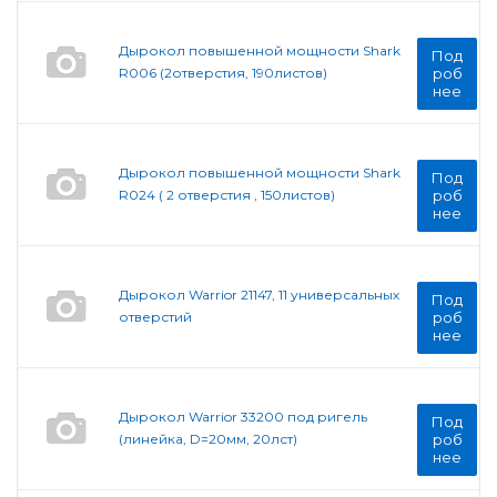
Дырокол повышенной мощности Shark
Под
R006 (2отверстия, 190листов)
роб
нее
Дырокол повышенной мощности Shark
Под
R024 ( 2 отверстия , 150листов)
роб
нее
Дырокол Warrior 21147, 11 универсальных
Под
отверстий
роб
нее
Дырокол Warrior 33200 под ригель
Под
(линейка, D=20мм, 20лст)
роб
нее