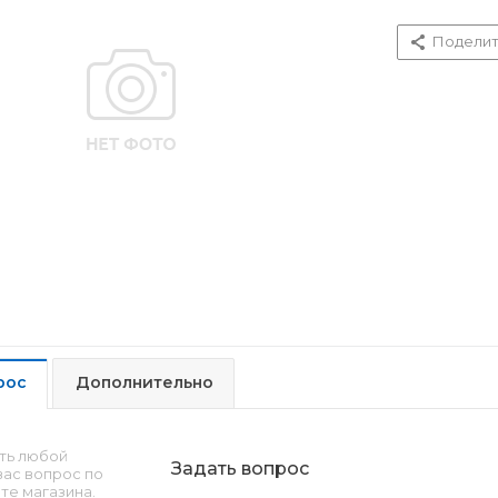
Поделит
рос
Дополнительно
ть любой
Задать вопрос
ас вопрос по
те магазина.