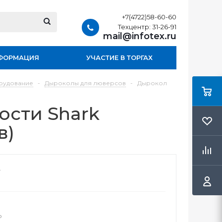
+7(4722)58-60-60
Техцентр: 31-26-91
mail@infotex.ru
ФОРМАЦИЯ
УЧАСТИЕ В ТОРГАХ
рудование
-
Дыроколы для люверсов
-
Дырокол
сти Shark
в)
о