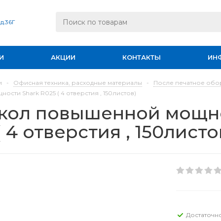
 д.36Г
И
АКЦИИ
КОНТАКТЫ
ИН
и
-
Офисная техника, расходные материалы
-
После печатное обо
сти Shark R025 ( 4 отверстия , 150листов)
кол повышенной мощно
( 4 отверстия , 150листо
Достаточн