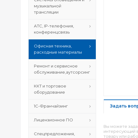
музыкальной
трансляции
АТС, IP-телефония,
конференцсвязь
Офисная техника,
расходные материалы
Ремонт и сервисное
обслуживание,аутсорсинг
ККТ и торговое
оборудование
Задать воп
1С-Франчайзинг
Лицензионное ПО
Вы можете зада
интересующий в
Спецпредложения,
товару или рабо