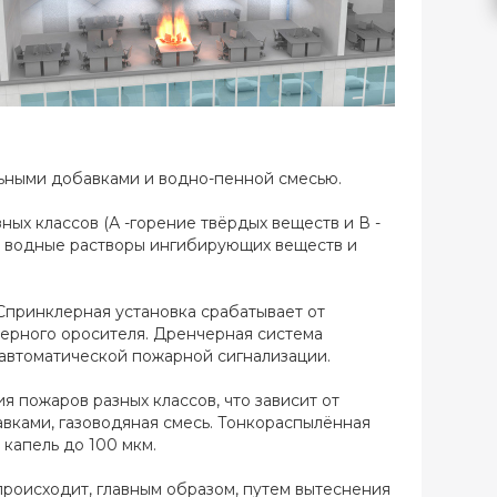
льными добавками и водно-пенной смесью.
х классов (А -горение твёрдых веществ и В -
я водные растворы ингибирующих веществ и
принклерная установка срабатывает от
лерного оросителя. Дренчерная система
т автоматической пожарной сигнализации.
пожаров разных классов, что зависит от
авками, газоводяная смесь. Тонкораспылённая
капель до 100 мкм.
роисходит, главным образом, путем вытеснения