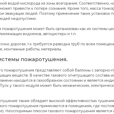
ой водой кислорода из зоны возгорания. Соответственно, н
 может привести к потере сознания. Кроме того, масса тонк
ри эвакуации людей. Поэтому применение таких установок 
юдей недопустимо.
я пожаротушения может быть организован как из системы це
лизлежащих водоемов, автоцистерн и т.п.
очно дорогая, т.к требуется разводка труб по всем помещен
е, монтажные работы, материалы.
системы пожаротушения.
го пожаротушения представляют собой баллоны с запорно-п
шащих веществ. В качестве газового огнетушащего состава 
ламени находится в газообразном состоянии и является ин
 Пуск у такого модуля может быть механическим, электричес
отушение также обладает высокой эффективностью тушения 
ового пожаротушения применяются в помещениях, где постоя
е). Неоспоримым плюсом газового пожаротушения является 