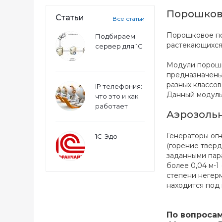
Порошков
Статьи
Все статьи
Порошковое по
Подбираем
растекающихся
сервер для 1С
Модули порошк
предназначены
разных классов
IP телефония:
Данный модуль
что это и как
работает
Аэрозоль
Генераторы ог
1С-Эдо
(горение твёрд
заданными пар
более 0,04 м-1
степени негер
находится под
По вопроса