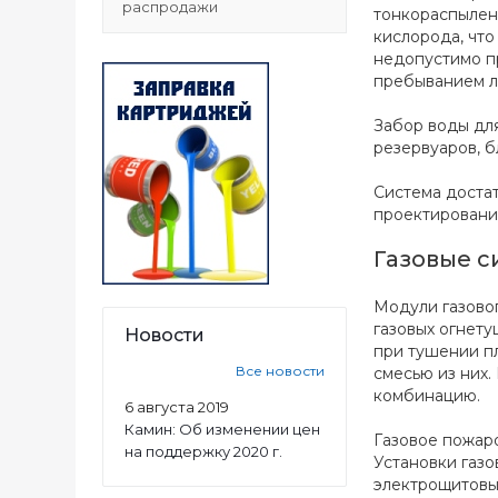
распродажи
тонкораспыленн
кислорода, что
недопустимо п
пребыванием л
Забор воды дл
резервуаров, б
Система достат
проектировани
Газовые 
Модули газово
газовых огнету
Новости
при тушении п
Все новости
смесью из них.
комбинацию.
6 августа 2019
Камин: Об изменении цен
Газовое пожар
на поддержку 2020 г.
Установки газ
электрощитовы