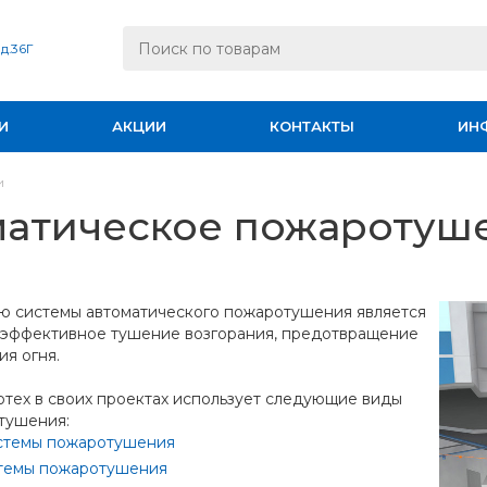
 д.36Г
И
АКЦИИ
КОНТАКТЫ
ИН
и
матическое пожаротуш
ю системы автоматического пожаротушения является
 эффективное тушение возгорания, предотвращение
я огня.
тех в своих проектах использует следующие виды
тушения:
стемы пожаротушения
стемы пожаротушения