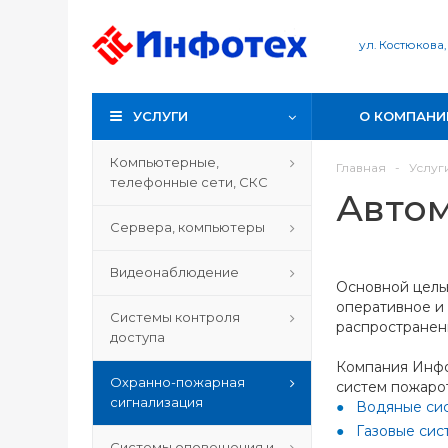
ул. Костюкова,
УСЛУГИ
О КОМПАНИ
Компьютерные,
Главная
-
Услуг
телефонные сети, СКС
Авто
Сервера, компьютеры
Видеонаблюдение
Основной цель
оперативное и
Системы контроля
распространени
доступа
Компания Инфо
Охранно-пожарная
систем пожаро
сигнализация
Водяные си
Газовые си
Системы оповещения и