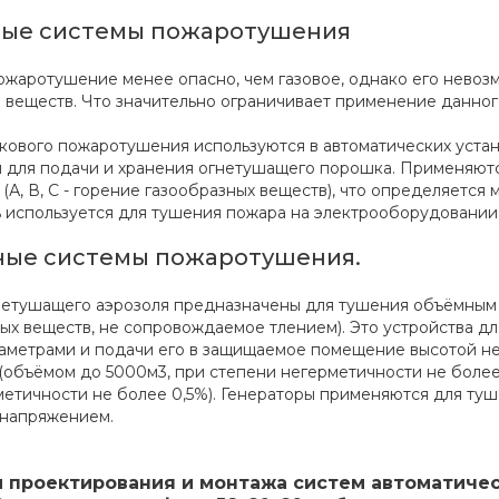
ые системы пожаротушения
жаротушение менее опасно, чем газовое, однако его невоз
 веществ. Что значительно ограничивает применение данно
ового пожаротушения используются в автоматических уста
 для подачи и хранения огнетушащего порошка. Применяютс
 (А, В, С - горение газообразных веществ), что определяетс
 используется для тушения пожара на электрооборудовании,
ные системы пожаротушения.
нетушащего аэрозоля предназначены для тушения объёмным 
ых веществ, не сопровождаемое тлением). Это устройства д
аметрами и подачи его в защищаемое помещение высотой не 
 (объёмом до 5000м3, при степени негерметичности не более 
метичности не более 0,5%). Генераторы применяются для ту
 напряжением.
м проектирования и монтажа систем автоматиче