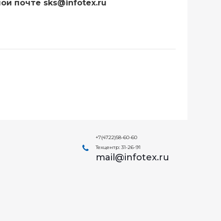
ной почте
sks@infotex.ru
+7(4722)58-60-60
Техцентр: 31-26-91
mail@infotex.ru