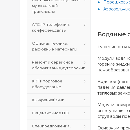
Порошковые
музыкальной
Аэрозольны
трансляции
АТС, IP-телефония,
конференцсвязь
Водяные 
Офисная техника,
Тушение огня м
расходные материалы
Модули водяно
Ремонт и сервисное
горение жидки
обслуживание,аутсорсинг
пенообразоват
ККТ и торговое
Водяное (пенн
оборудование
падения давлен
тепловых замко
1С-Франчайзинг
Модули пожаро
огнетушащего в
Лицензионное ПО
струя воды пр
Спецпредложения,
Основным преи