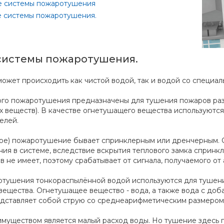
 системы пожаротушения
е системы пожаротушения.
системы пожаротушения.
ожет происходить как чистой водой, так и водой со специа
го пожаротушения предназначены для тушения пожаров разны
х веществ). В качестве огнетушащего вещества используютс
елей.
ое) пожаротушение бывает спринклерным или дренчерным. С
ия в системе, вследствие вскрытия теплового замка спринк
в не имеет, поэтому срабатывает от сигнала, получаемого о
тушения тонкораспылённой водой используются для тушения 
ещества. Огнетушащее вещество - вода, а также вода с доб
едставляет собой струю со среднеарифметическим размером 
муществом является малый расход воды. Но тушение здесь п