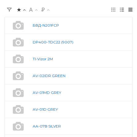
БВД-N201FCP
DP400-TDC22 (9007)
TI-Vizor 2M
AV-02IDR GREEN
AV-01MD GREY
AV-01D GREY
AA-07B SILVER