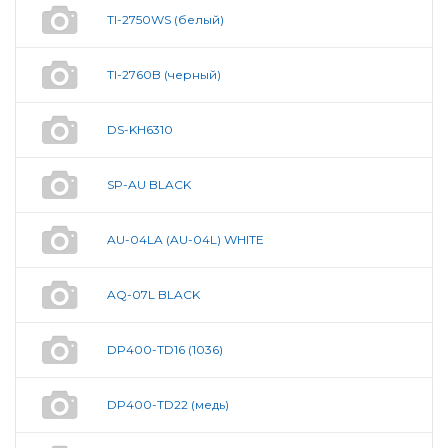
TI-2750WS (белый)
TI-2760B (черный)
DS-KH6310
SP-AU BLACK
AU-04LA (AU-04L) WHITE
AQ-07L BLACK
DP400-TD16 (1036)
DP400-TD22 (медь)