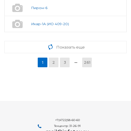
Пирон-6
Икар-1А (ИО 409-20)
Показать еще
1
2
3
261
+7(4722)58-60-60
Техцентр: 31-26-91