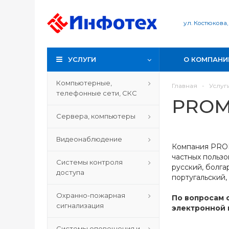
ул. Костюкова,
УСЛУГИ
О КОМПАНИ
Компьютерные,
Главная
-
Услуг
телефонные сети, СКС
PRO
Сервера, компьютеры
Видеонаблюдение
Компания PROM
частных пользо
Системы контроля
русский, болга
доступа
португальский,
Охранно-пожарная
По вопросам 
сигнализация
электронной
Системы оповещения и