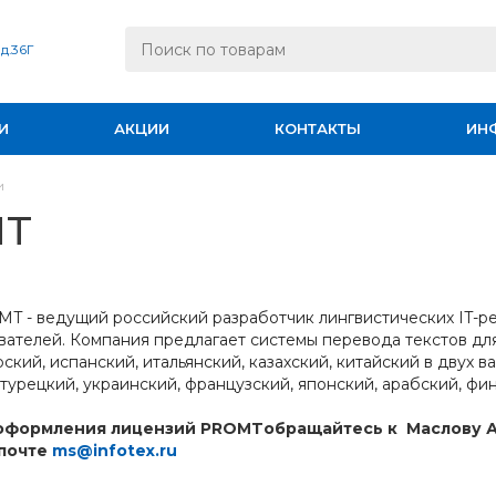
 д.36Г
И
АКЦИИ
КОНТАКТЫ
ИН
и
MT
T - ведущий российский разработчик лингвистических IT-р
вателей. Компания предлагает системы перевода текстов для
рский, испанский, итальянский, казахский, китайский в двух в
 турецкий, украинский, французский, японский, арабский, фин
оформления лицензий PROMTобращайтесь к Маслову Ал
 почте
ms@infotex.ru