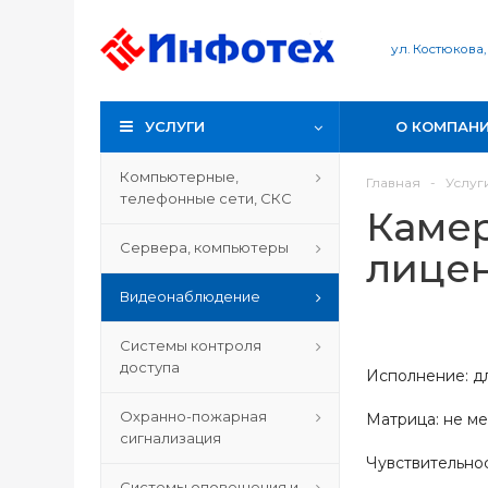
ул. Костюкова,
УСЛУГИ
О КОМПАН
Компьютерные,
Главная
-
Услуг
телефонные сети, СКС
Камер
Сервера, компьютеры
лицен
Видеонаблюдение
Системы контроля
доступа
Исполнение: д
Охранно-пожарная
Матрица: не ме
сигнализация
Чувствительнос
Системы оповещения и