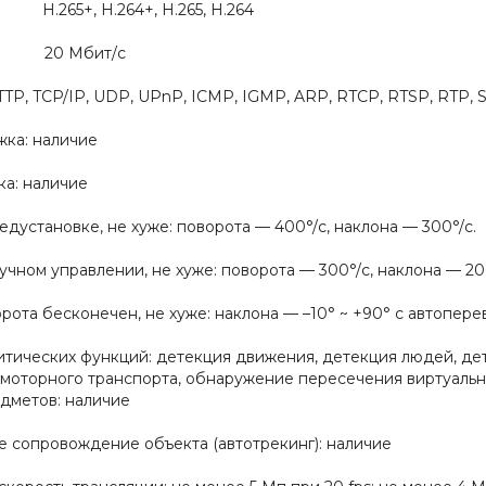
H.265+, H.264+, H.265, H.264
ео: 20 Мбит/с
TP, TCP/IP, UDP, UPnP, ICMP, IGMP, ARP, RTCP, RTSP, RTP,
ка: наличие
а: наличие
едустановке, не хуже: поворота — 400°/с, наклона — 300°/с.
учном управлении, не хуже: поворота — 300°/с, наклона — 20
ота бесконечен, не хуже: наклона — –10° ~ +90° с автопере
тических функций: детекция движения, детекция людей, дет
моторного транспорта, обнаружение пересечения виртуально
дметов: наличие
е сопровождение объекта (автотрекинг): наличие