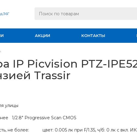
 д.36Г
ИИ
АКЦИИ
КОНТАКТЫ
и
а IP Picvision PTZ-IPE5
зией Trassir
ля улицы
нее 1/2.8" Progressive Scan CMOS
ть, не более: цвет: 0.005 лк при F/1.35, ч/б: 0 лк с вкл. ИК