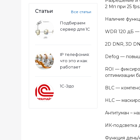
Разрешение и с
2 Мп при 25 fps
Статьи
Все статьи
Наличие функц
Подбираем
сервер для 1С
WDR 120 дБ — 
2D DNR, 3D DN
IP телефония:
Defog — повыш
что это и как
работает
ROI — фиксиро
оптимизации б
1С-Эдо
BLC — компенс
HLC — маскиров
Антитуман – на
ИК-подсветка д
Функция день/