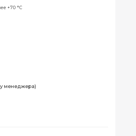
 менее +70 °C
 у менеджера)