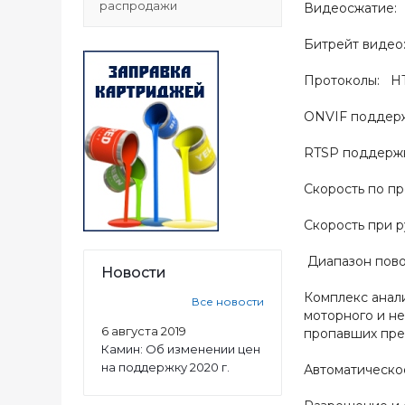
распродажи
Видеосжатие: 
Битрейт вид
Протоколы: HT
ONVIF поддерж
RTSP поддержк
Скорость по пр
Скорость при р
Диапазон повор
Новости
Комплекс анали
Все новости
моторного и не
6 августа 2019
пропавших пре
Камин: Об изменении цен
на поддержку 2020 г.
Автоматическо