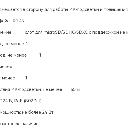
смещается в сторону для работы ИК-подсветки и повышения 
фейс: RJ-45
нение: слот для microSD/SDHC/SDXC с поддержкой не ме
д: не менее 2
ыход: не менее 1
не менее 1
 не менее 1
ствия ИК-подсветки: не менее 150 м
4 В, PoE (802.3at)
мощность: не более 24 Вт
настроек: наличие