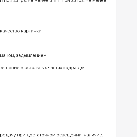
при 25 fps, не менее 3 Мп при 25 fps, не менее
качество картинки.
уманом, задымлением.
ешение в остальных частях кадра для
редачу при достаточном освещении: наличие.