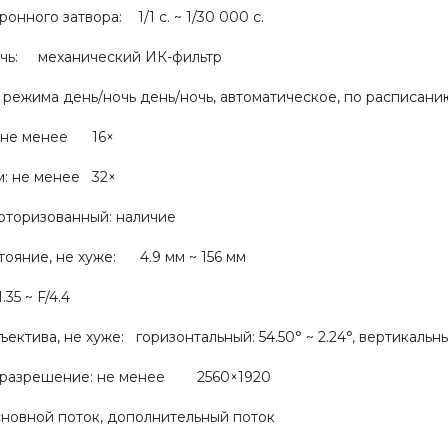
онного затвора: 1/1 с. ~ 1/30 000 с.
чь: механический ИК-фильтр
режима день/ночь день/ночь, автоматическое, по расписани
: не менее 16×
м: не менее 32×
оризованный: наличие
ояние, не хуже: 4.9 мм ~ 156 мм
35 ~ F/4.4
ектива, не хуже: горизонтальный: 54.50° ~ 2.24°, вертикальный:
 разрешение: не менее 2560×1920
сновной поток, дополнительный поток