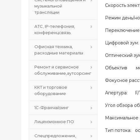
Скорость электр
музыкальной
трансляции
Режим день/но
АТС, IP-телефония,
Переключение 
конференцсвязь
Цифровой зум
Офисная техника,
расходные материалы
Оптический зу
Ремонт и сервисное
Объектив мот
обслуживание,аутсорсинг
Фокусное расст
ККТ и торговое
Апертура: F/1.
оборудование
Угол обзора объ
1С-Франчайзинг
Максимальное
Лицензионное ПО
Тип потока: о
Спецпредложения,