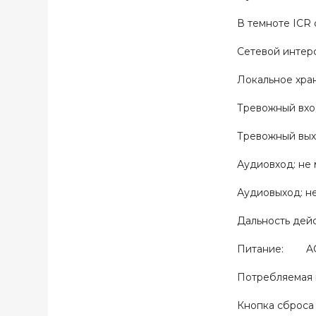
В темноте ICR 
Сетевой интер
Локальное хра
Тревожный вхо
Тревожный в
Аудиовход: 
Аудиовыход:
Дальность дей
Питание: AC 2
Потребляемая 
Кнопка сброса 