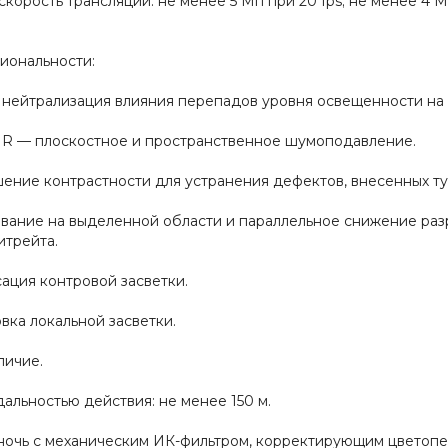
корость трансляции: не менее 5 Мп при 20 fps; не менее 4 Мп 
.
иональности:
нейтрализация влияния перепадов уровня освещенности на 
R — плоскостное и пространственное шумоподавление.
ение контрастности для устранения дефектов, внесенных т
вание на выделенной области и параллельное снижение разр
итрейта.
ация контровой засветки.
ка локальной засветки.
личие.
альностью действия: не менее 150 м.
ночь с механическим ИК-фильтром, корректирующим цветопе