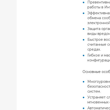
Превентивна
работы в Ин
Эффективная
обмена сооб
электронной
Защита орга
виды вредон
Быстрое вос
считанные с
средах.
Гибкое и ма
конфигураци
Основные осо
Многоуровне
безопасност
систем.
Устраняет с
мгновенных 
Автоматичес