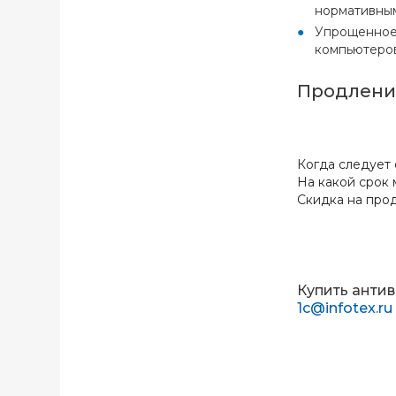
нормативны
Упрощенное 
компьютеров
Продление
Когда следует 
На какой срок м
Скидка на прод
Купить антив
1c@infotex.ru