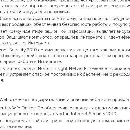
rnet Security 2010 наглядно представляет уровень производи
азывает, каким образом загруженные файлы и приложения вли
пьютера и откуда они появились.
безопасные веб-сайты прямо в результатах поиска. Предупр
ных продавцах, обеспечивая безопасность работы и покупок
ет кражу идентификационной информации, выявляет вирусы
ое. Защищает компьютер, операции в Интернете и идентифи
ипов угроз из Интернета.
net Security 2010 останавливает атаки до того, как они дост
 блокирует действия хакеров и запрещает опасным програм
о время работы в Интернете.
льная технология Norton Insight Network позволяет сканиро
т и устраняет опасное программное обеспечение с рекор
я.
 Web отмечает подозрительные и опасные веб-сайты прямо в 
entitySafe On-the-Go обеспечивает доступ к идентификацио
 защищенного с помощью Norton Internet Security 2010.
 загружаемые файлы и приложения, сообщая о том, являются
 использования.