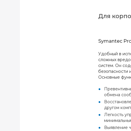
Для корп
Symantec Prot
Удобный в исп
сложных вредо
систем. Он со
безопасности 
Основные фун
Превентивны
обмена сооб
Восстановле
другом комп
Легкость уп
минимальным
Выявление ч