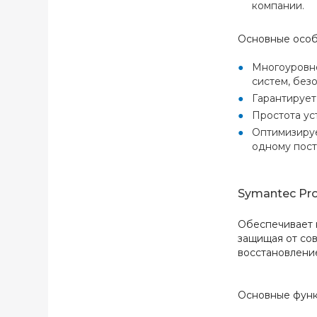
компании.
Основные осо
Многоуровне
систем, без
Гарантирует
Простота ус
Оптимизируе
одному пост
Symantec Prot
Обеспечивает 
защищая от со
восстановление
Основные фун