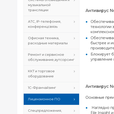
музыкальной
трансляции
Антивирус No
Обеспечивае
АТС, IP-телефония,
технологии 
конференцсвязь
комплексном
Обеспечивае
Офисная техника,
быстрее и и
расходные материалы
производите
Блокирует б
Ремонт и сервисное
управление 
обслуживание,аутсорсинг
ККТ и торговое
оборудование
Антивирус N
1С-Франчайзинг
Основные пре
Лицензионное ПО
Наглядно пр
Спецпредложения,
File Insight