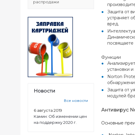
распродажи
производите
Защита от в
устраняет о
вред.
Интеллектуа
Динамически
посвящаете 
Функции
Анализирует
установки и
Norton Prot
обнаружения
Защита от у
Новости
модулей бра
Все новости
Антивирус No
6 августа 2019
Камин: Об изменении цен
на поддержку 2020 г.
Основные преим