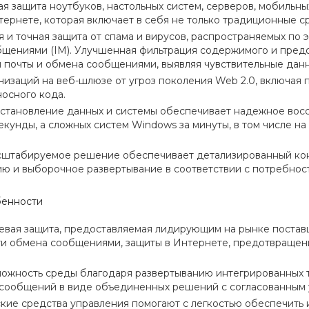
я защита ноутбуков, настольных систем, серверов, мобильн
тернете, которая включает в себя не только традиционные с
 и точная защита от спама и вирусов, распространяемых по 
щениями (IM). Улучшенная фильтрация содержимого и пред
 почты и обмена сообщениями, выявляя чувствительные дан
низаций на веб-шлюзе от угроз поколения Web 2.0, включая 
осного кода.
становление данных и системы обеспечивает надежное восс
екунды, а сложных систем Windows за минуты, в том числе на
сштабируемое решение обеспечивает детализированный конт
ю и выборочное развертывание в соответствии с потребнос
бенности
вая защита, предоставляемая лидирующим на рынке постав
и обмена сообщениями, защиты в Интернете, предотвращени
ложность среды благодаря развертыванию интегрированных 
сообщений в виде объединенных решений с согласованным 
кие средства управления помогают с легкостью обеспечить и