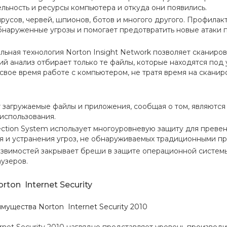
льность и ресурсы компьютера и откуда они появились.
ирусов, червей, шпионов, ботов и многого другого. Профила
бнаруженные угрозы и помогает предотвратить новые атаки п
льная технология Norton Insight Network позволяет сканиро
й анализ отбирает только те файлы, которые находятся под 
свое время работе с компьютером, не тратя время на сканир
 загружаемые файлы и приложения, сообщая о том, являются
 использования.
ection System использует многоуровневую защиту для превен
 и устранения угроз, не обнаруживаемых традиционными пр
язвимостей закрывает бреши в защите операционной системы
узеров.
rton Internet Security
ущества Norton Internet Security 2010