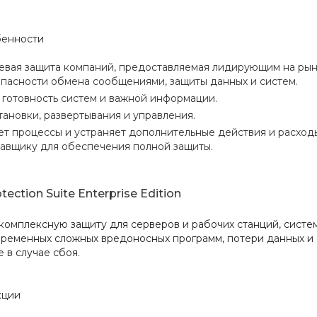
бенности
вая защита компаний, предоставляемая лидирующим на ры
опасности обмена сообщениями, защиты данных и систем.
 готовность систем и важной информации.
тановки, развертывания и управления.
т процессы и устраняет дополнительные действия и расход
авщику для обеспечения полной защиты.
ection Suite Enterprise Edition
комплексную защиту для серверов и рабочих станций, систе
временных сложных вредоносных программ, потери данных и 
 в случае сбоя.
кции