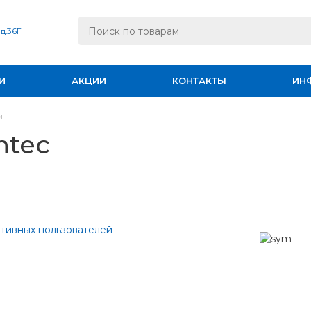
 д.36Г
И
АКЦИИ
КОНТАКТЫ
ИН
и
ntec
тивных пользователей