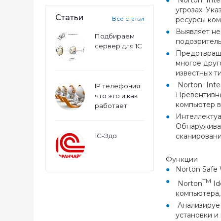
Norton Inte
угрозах. Ук
Статьи
Все статьи
ресурсы ком
Выявляет не
Подбираем
подозритель
сервер для 1С
Предотвраща
многое друг
известных т
Norton Inter
IP телефония:
Превентивно
что это и как
компьютер в
работает
Интеллектуа
Обнаруживае
1С-Эдо
сканировани
Функции
Norton Safe
TM
Norton
Id
компьютера,
Анализирует
установки и