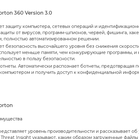
rton 360 Version 3.0
т защиту компьютера, сетевых операций и идентификацион
защиты от вирусов, программ-шпионов, червей, фишинга, хаке
, полностью автоматизированном решении.
т безопасность высочайшего уровня без снижения скорости
спользует меньше памяти, чем конкурирующие программы, и 
льностью в пользу безопасности.
отнеты. Автоматически распознает ботнеты, предотвращая п
компьютером и получить доступ к конфиденциальной инфор
orton
имущества
едставляет уровень производительности и рассказывает об у
 и Threat Insight указывают, каким образом загруженные файл