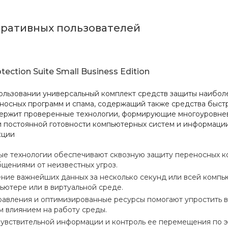
оративных пользователей
ection Suite Small Business Edition
ользовании универсальный комплект средств защиты наибол
носных программ и спама, содержащий также средства быст
держит проверенные технологии, формирующие многоуровне
и постоянной готовности компьютерных систем и информации
кции
е технологии обеспечивают сквозную защиту переносных ко
щениями от неизвестных угроз.
ние важнейших данных за несколько секунд или всей компь
ьютере или в виртуальной среде.
равления и оптимизированные ресурсы помогают упростить 
 влиянием на работу среды.
увствительной информации и контроль ее перемещения по э