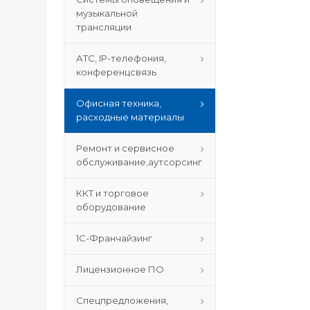
музыкальной
трансляции
АТС, IP-телефония,
конференцсвязь
Офисная техника,
расходные материалы
Ремонт и сервисное
обслуживание,аутсорсинг
ККТ и торговое
оборудование
1С-Франчайзинг
Лицензионное ПО
Спецпредложения,