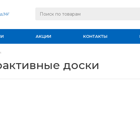
 д.36Г
ИИ
АКЦИИ
КОНТАКТЫ
и
рактивные доски