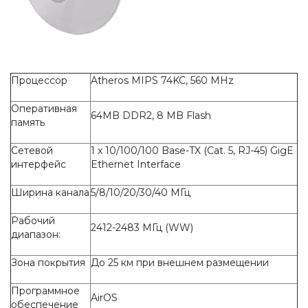
Процессор
Atheros MIPS 74KC, 560 MHz
Оперативная
64MB DDR2, 8 MB Flash
память
Сетевой
1 x 10/100/100 Base-TX (Cat. 5, RJ-45) GigE
интерфейс
Ethernet Interface
Ширина канала
5/8/10/20/30/40 МГц
Рабочий
2412-2483 МГц (WW)
диапазон:
Зона покрытия
До 25 км при внешнем размещении
Программное
AirOS
обеспечение