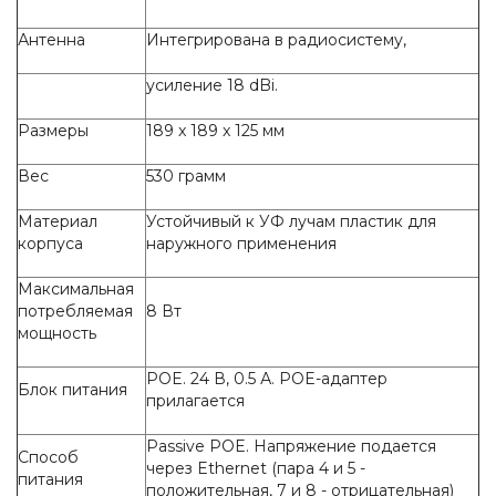
Антенна
Интегрирована в радиосистему,
усиление 18 dBi.
Размеры
189 x 189 x 125 мм
Вес
530 грамм
Материал
Устойчивый к УФ лучам пластик для
корпуса
наружного применения
Максимальная
потребляемая
8 Вт
мощность
POE. 24 В, 0.5 А. POE-адаптер
Блок питания
прилагается
Passive POE. Напряжение подается
Способ
через Ethernet (пара 4 и 5 -
питания
положительная, 7 и 8 - отрицательная)