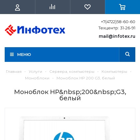
+7(4722)58-60-60
Техцентр: 31-26-91
mail@infotex.ru
МЕНЮ
Главная
-
Услуги
-
Сервера, компьютеры
-
Компьютеры
-
Моноблоки
-
Моноблок HP 200 G3, белый
Моноблок HP&nbsp;200&nbsp;G3,
белый