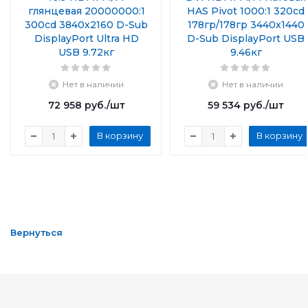
глянцевая 20000000:1
HAS Pivot 1000:1 320cd
300cd 3840x2160 D-Sub
178гр/178гр 3440x1440
DisplayPort Ultra HD
D-Sub DisplayPort USB
USB 9.72кг
9.46кг
Нет в наличии
Нет в наличии
72 958
руб.
/шт
59 534
руб.
/шт
В корзину
В корзину
Вернуться