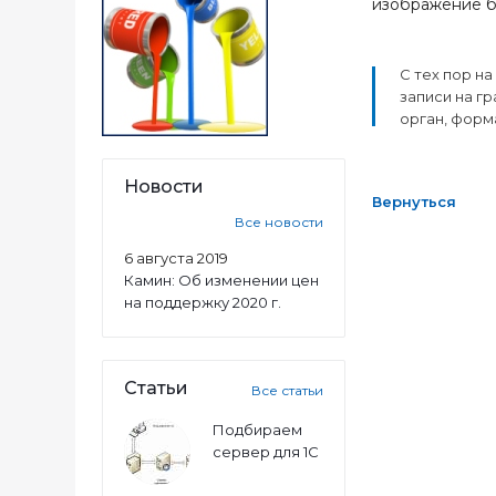
изображение бу
С тех пор н
записи на г
орган, форм
Новости
Вернуться
Все новости
6 августа 2019
Камин: Об изменении цен
на поддержку 2020 г.
Статьи
Все статьи
Подбираем
сервер для 1С