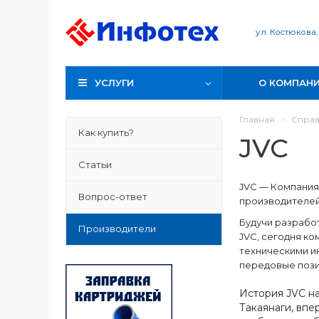
ул. Костюкова,
УСЛУГИ
О КОМПАН
Главная
-
Спра
Как купить?
JVC
Статьи
JVC — Компания 
Вопрос-ответ
производителей
Будучи разрабо
Производители
JVC, сегодня к
техническими и
передовые пози
История JVC на
Такаянаги, впе