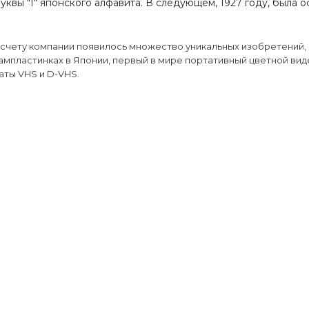
квы "I" японского алфавита. В следующем, 1927 году, была о
а счету компании появилось множество уникальных изобретений
рампластинках в Японии, первый в мире портативный цветной ви
аты VHS и D-VHS.