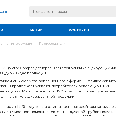
 д.36Г
ИИ
АКЦИИ
КОНТАКТЫ
вочная информация
-
Производители
JVC (Victor Company of Japan) является одним из лидирующих м
 аудио и видео продукции.
тчиком VHS-формата, воплощенного в фирменных видеомагнит
омпания продолжает удивлять потребителей революционными
нновациями. Многолетний опыт JVC позволяет прочно удержива
ции на рынке аудиовизуальной продукции.
чалась в 1926 году, когда один из основателей компании, до
рвые в мире при помощи электронно-лучевой трубки получил