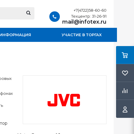
+7(4722)58-60-60
Техцентр: 31-26-91
mail@infotex.ru
ИНФОРМАЦИЯ
УЧАСТИЕ В ТОРГАХ
ировых
офонах
ть
ктор