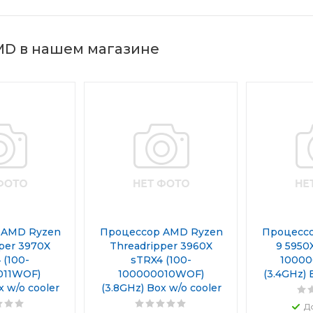
MD в нашем магазине
 AMD Ryzen
Процессор AMD Ryzen
Процесс
per 3970X
Threadripper 3960X
9 5950
 (100-
sTRX4 (100-
1000
011WOF)
100000010WOF)
(3.4GHz) 
x w/o cooler
(3.8GHz) Box w/o cooler
Д