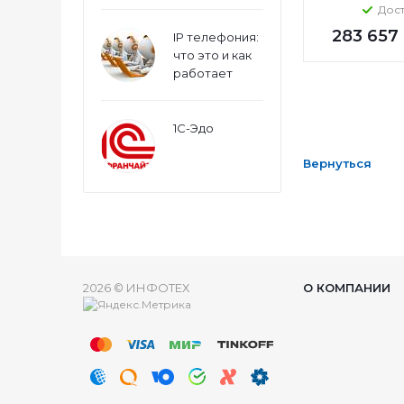
Дос
283 657
IP телефония:
что это и как
работает
1С-Эдо
Вернуться
2026 © ИНФОТЕХ
О КОМПАНИИ