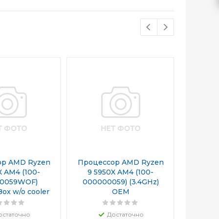
ор AMD Ryzen
Процессор AMD Ryzen
Процес
X AM4 (100-
9 5950X AM4 (100-
9 59
00059WOF)
000000059) (3.4GHz)
100
Box w/o cooler
OEM
(3.7GHz
остаточно
Достаточно