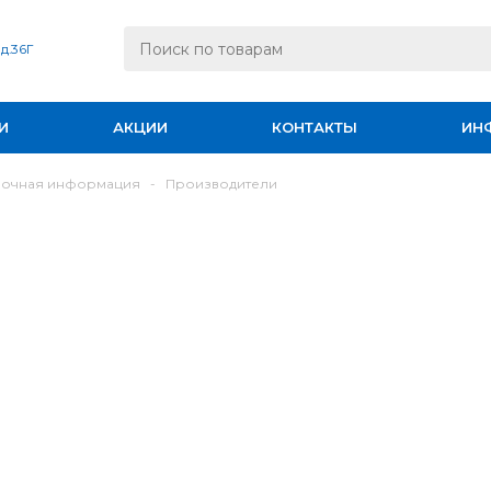
 д.36Г
И
АКЦИИ
КОНТАКТЫ
ИН
вочная информация
-
Производители