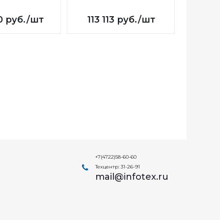
0
руб.
/шт
113 113
руб.
/шт
78 6
+7(4722)58-60-60
Техцентр: 31-26-91
mail@infotex.ru