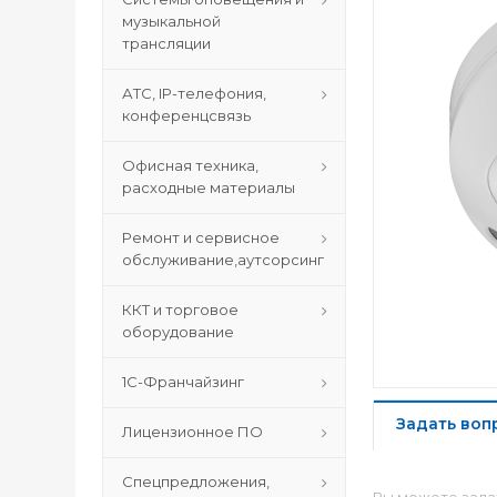
музыкальной
трансляции
АТС, IP-телефония,
конференцсвязь
Офисная техника,
расходные материалы
Ремонт и сервисное
обслуживание,аутсорсинг
ККТ и торговое
оборудование
1С-Франчайзинг
Задать воп
Лицензионное ПО
Спецпредложения,