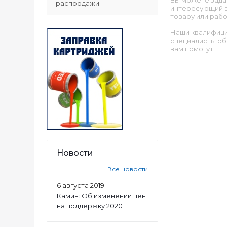
Вы можете зада
распродажи
интересующий в
товару или рабо
Наши квалифиц
специалисты об
вам помогут.
Новости
Все новости
6 августа 2019
Камин: Об изменении цен
на поддержку 2020 г.