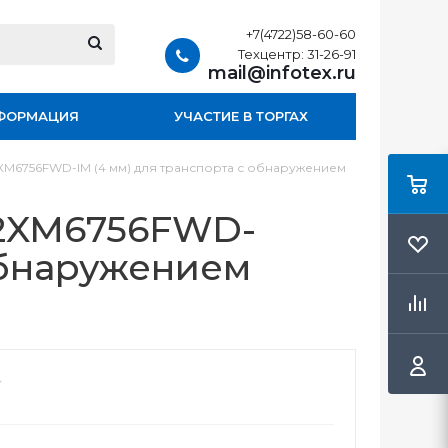
+7(4722)58-60-60
Техцентр: 31-26-91
mail@infotex.ru
ФОРМАЦИЯ
УЧАСТИЕ В ТОРГАХ
-2XM6756FWD-IM (4 мм) для транспорта с обнаружением
S-2XM6756FWD-
 обнаружением