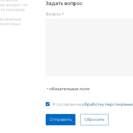
ть любой
Задать вопрос
ас вопрос по
те магазина.
Вопрос
*
ированные
язательно
обязательные поля
*
Я согласен на
обработку персональны
Отправить
Сбросить