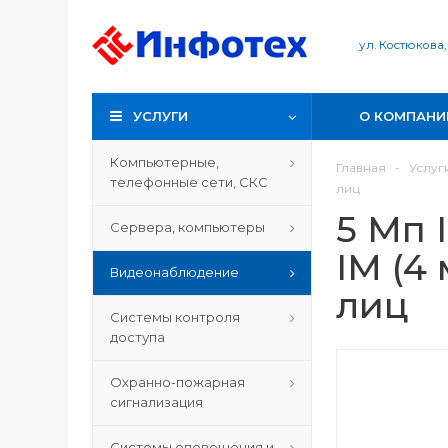
ул. Костюкова,
УСЛУГИ
О КОМПАНИ
Компьютерные,
Главная
-
Услуг
телефонные сети, СКС
лиц
5 Мп 
Сервера, компьютеры
IM (4
Видеонаблюдение
лиц
Системы контроля
доступа
Охранно-пожарная
сигнализация
Системы оповещения и