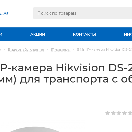
 д.36Г
И
АКЦИИ
КОНТАКТЫ
ИН
и
-
Видеонаблюдение
-
IP-камеры
-
5 Мп IP-камера Hikvision DS
IP-камера Hikvision D
 мм) для транспорта с