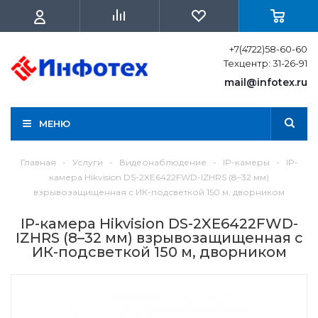
+7(4722)58-60-60
Техцентр: 31-26-91
mail@infotex.ru
МЕНЮ
Главная
-
Услуги
-
Видеонаблюдение
-
IP-камеры
-
IP-
камера Hikvision DS-2XE6422FWD-IZHRS (8–32 мм)
взрывозащищенная с ИК-подсветкой 150 м, дворником
IP-камера Hikvision DS-2XE6422FWD-
IZHRS (8–32 мм) взрывозащищенная с
ИК-подсветкой 150 м, дворником