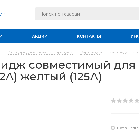
 д.36Г
И
АКЦИИ
КОНТАКТЫ
ИН
и
-
Спецпредложения, распродажи
-
Картриджи
-
Картридж совме
идж совместимый для hp
2A) желтый (125А)
Нет в нали