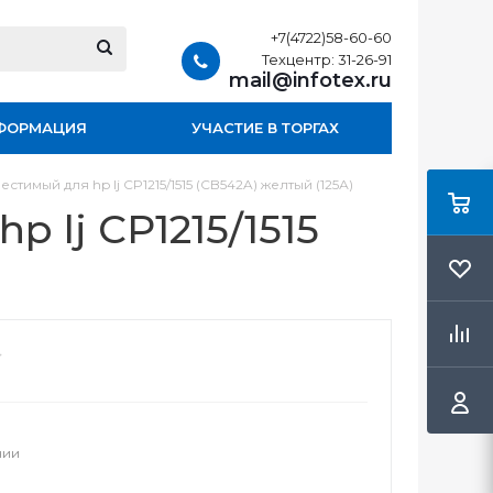
+7(4722)58-60-60
Техцентр: 31-26-91
mail@infotex.ru
ФОРМАЦИЯ
УЧАСТИЕ В ТОРГАХ
стимый для hp lj CP1215/1515 (CB542A) желтый (125А)
 lj CP1215/1515
чии