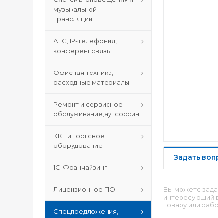
музыкальной
трансляции
АТС, IP-телефония,
конференцсвязь
Офисная техника,
расходные материалы
Ремонт и сервисное
обслуживание,аутсорсинг
ККТ и торговое
оборудование
Задать воп
1С-Франчайзинг
Лицензионное ПО
Вы можете зада
интересующий в
товару или рабо
Спецпредложения,