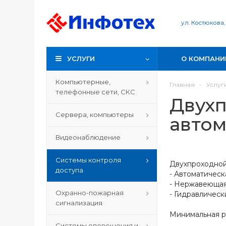
ул. Костюкова,
УСЛУГИ
О КОМПАНИ
Компьютерные,
Главная
-
Услуг
телефонные сети, СКС
Двухп
Сервера, компьютеры
автом
Видеонаблюдение
Системы контроля
Двухпроходной
доступа
- Автоматическ
- Нержавеющая
Охранно-пожарная
- Гидравличес
сигнализация
Минимальная р
Системы оповещения и