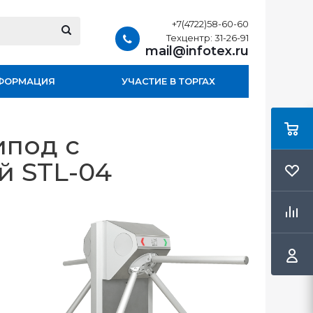
+7(4722)58-60-60
Техцентр: 31-26-91
mail@infotex.ru
ФОРМАЦИЯ
УЧАСТИЕ В ТОРГАХ
ипод с
й STL-04