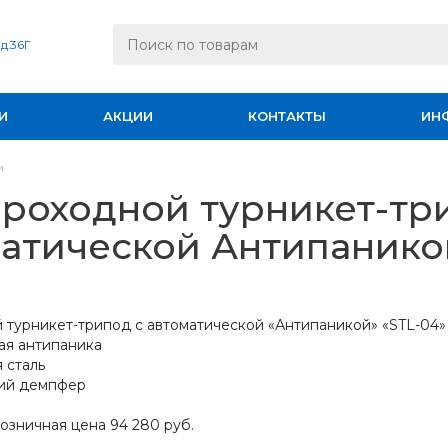
 д.36Г
И
АКЦИИ
КОНТАКТЫ
ИН
и
роходной турникет-тр
атической Антипанико
 турникет-трипод с автоматической «Антипаникой» «STL-04»
ая антипаника
 сталь
кий демпфер
озничная цена 94 280 руб.