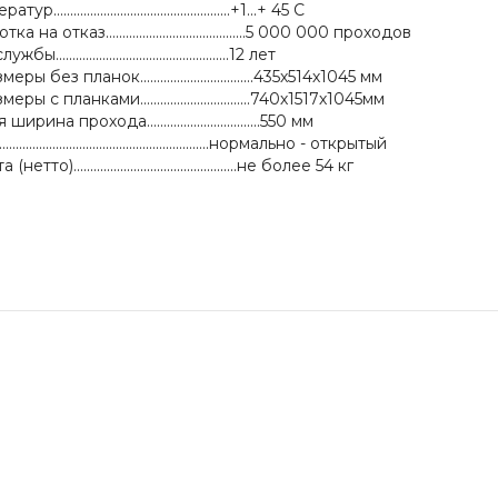
................................................+1...+ 45 C
а отказ..........................................5 000 000 проходов
................................................12 лет
без планок..................................435х514х1045 мм
 с планками.................................740х1517х1045мм
а прохода..................................550 мм
......................................................нормально - открытый
).................................................не более 54 кг