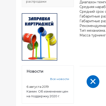
распродажи
Диапазон температур.....
Средняя наработка н
Средний срок службы....
Габаритные размеры 
Габаритные размеры
Рекомендуемая ширин
Тип механизма..........
Масса турникета (нетто
Новости
Все новости
6 августа 2019
Камин: Об изменении цен
на поддержку 2020 г.