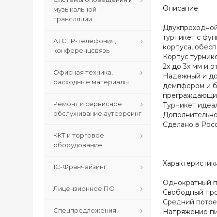
Описание
музыкальной
трансляции
Двухпроходной
турникет с фу
АТС, IP-телефония,
корпуса, обес
конференцсвязь
Корпус турник
2х до 3х мм и 
Офисная техника,
Надежный и до
расходные материалы
демпфером и б
преграждающих
Ремонт и сервисное
Турникет идеа
обслуживание,аутсорсинг
Дополнительно
Сделано в Росс
ККТ и торговое
оборудование
Характеристик
1С-Франчайзинг
Однократный проход....
Лицензионное ПО
Свободный проход......
Средний потребляемый
Спецпредложения,
Напряжение питания......