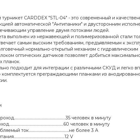
 турникет CARDDEX "STL-04" - это современный и качестве
нкцией автоматической "Антипаники" и двусторонним исполн
печивающим управление двумя потоками людей.
ета выполнен из нержавеющей и полимеризованной стали то
отвечает самым высоким требованиям, предъявляемым к экспл
лговечный нормально-открытый механизм c гидравлическим
локом оптических датчиков позволяет добиться максимально
 планок.
льно подходит для интеграции с различными СКУД и легко в
 комплектуется преграждающими планками из анодированно
ии.
и
...................................................35 человек в минуту
....................................................60 человек в минуту
 ток...........................................не более 3 А
................................................12 V