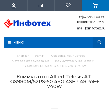
+7(4722)58-60-60
Техцентр: 31-26-91
mail@infotex.ru
МЕНЮ
Главная
-
Услуги
-
Сервера, компьютеры
-
Сетевое оборудование
-
Коммутатор Allied Telesis AT-
GS980M/52PS-50 48G 4SFP 48PoE+ 740W
Коммутатор Allied Telesis AT-
GS980M/52PS-50 48G 4SFP 48PoE+
740W