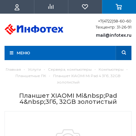
+7(4722)58-60-60
Техцентр: 31-26-91
mail@infotex.ru
МЕНЮ
Главная
-
Услуги
-
Сервера, компьютеры
-
Компьютеры
-
Планшетные ПК
-
Планшет XIAOMI Mi Pad 4 3Гб, 32GB
золотистый
Планшет XIAOMI Mi&nbsp;Pad
4&nbsp;3Гб, 32GB золотистый