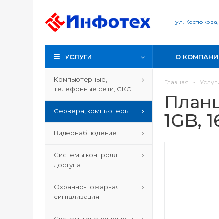
ул. Костюкова,
УСЛУГИ
О КОМПАНИ
Компьютерные,
Главная
-
Услуг
телефонные сети, СКС
Планш
Сервера, компьютеры
1GB, 
Видеонаблюдение
Системы контроля
доступа
Охранно-пожарная
сигнализация
Системы оповещения и