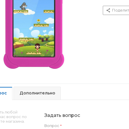
Поделит
рос
Дополнительно
ть любой
Задать вопрос
ас вопрос по
те магазина.
Вопрос
*