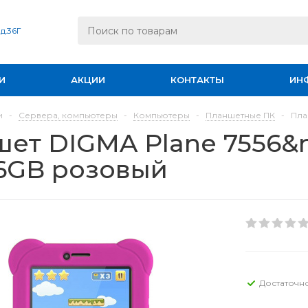
 д.36Г
И
АКЦИИ
КОНТАКТЫ
ИН
и
-
Сервера, компьютеры
-
Компьютеры
-
Планшетные ПК
-
Пла
ет DIGMA Plane 7556&n
16GB розовый
Достаточн