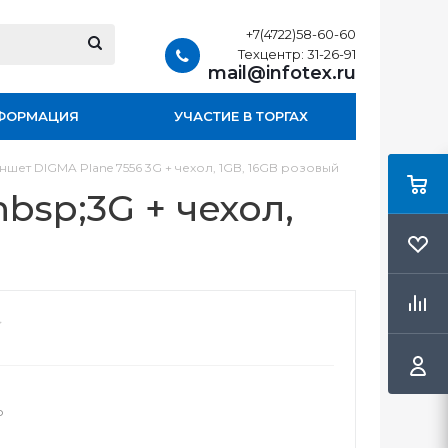
+7(4722)58-60-60
Техцентр: 31-26-91
mail@infotex.ru
ФОРМАЦИЯ
УЧАСТИЕ В ТОРГАХ
ншет DIGMA Plane 7556 3G + чехол, 1GB, 16GB розовый
bsp;3G + чехол,
о