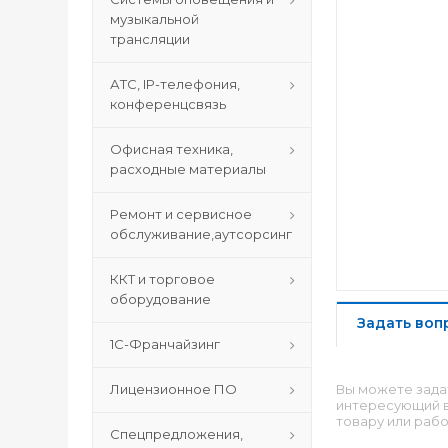
музыкальной
трансляции
АТС, IP-телефония,
конференцсвязь
Офисная техника,
расходные материалы
Ремонт и сервисное
обслуживание,аутсорсинг
ККТ и торговое
оборудование
Задать воп
1С-Франчайзинг
Лицензионное ПО
Вы можете зада
интересующий в
товару или рабо
Спецпредложения,