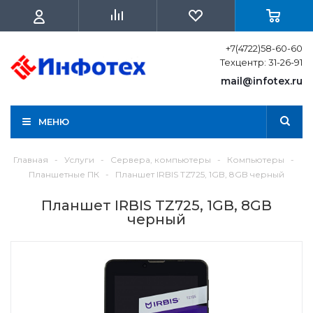
+7(4722)58-60-60
Техцентр: 31-26-91
mail@infotex.ru
МЕНЮ
Главная
-
Услуги
-
Сервера, компьютеры
-
Компьютеры
-
Планшетные ПК
-
Планшет IRBIS TZ725, 1GB, 8GB черный
Планшет IRBIS TZ725, 1GB, 8GB
черный