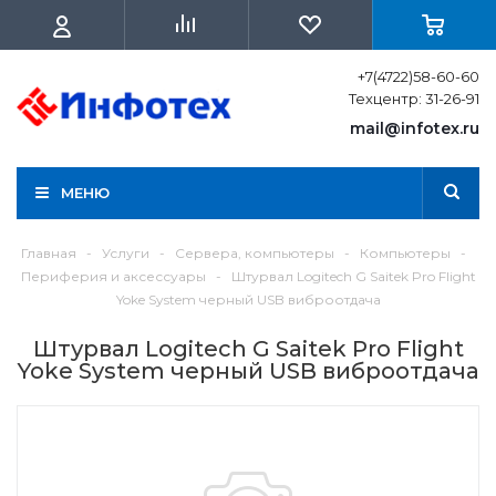
+7(4722)58-60-60
Техцентр: 31-26-91
mail@infotex.ru
МЕНЮ
Главная
-
Услуги
-
Сервера, компьютеры
-
Компьютеры
-
Периферия и аксессуары
-
Штурвал Logitech G Saitek Pro Flight
Yoke System черный USB виброотдача
Штурвал Logitech G Saitek Pro Flight
Yoke System черный USB виброотдача