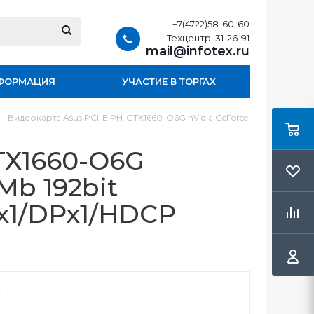
+7(4722)58-60-60
Техцентр: 31-26-91
mail@infotex.ru
ФОРМАЦИЯ
УЧАСТИЕ В ТОРГАХ
-
Видеокарта Asus PCI-E PH-GTX1660-O6G nVidia GeForce
TX1660-O6G
Mb 192bit
x1/DPx1/HDCP