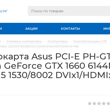
 д.36Г
И
АКЦИИ
КОНТАКТЫ
ИН
и
-
Сервера, компьютеры
-
Компьютеры
-
Комплектующие к ПК
192bit GDDR5 1530/8002 DVIx1/HDMIx1/DPx1/HDCP Ret
карта Asus PCI-E PH-G
a GeForce GTX 1660 6144
 1530/8002 DVIx1/HDMI