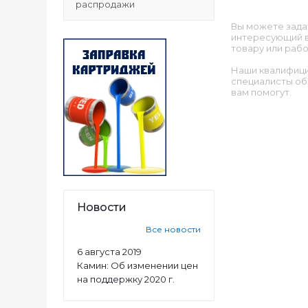
распродажи
Вы можете зада
интересующий в
товару или рабо
Наши квалифиц
специалисты об
вам помогут.
Новости
Все новости
6 августа 2019
Камин: Об изменении цен
на поддержку 2020 г.