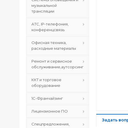
музыкальной
трансляции
АТС, IP-телефония,
конференцсвязь
Офисная техника,
расходные материалы
Ремонт и сервисное
обслуживание,аутсорсинг
ККТ и торговое
оборудование
1С-Франчайзинг
Лицензионное ПО
Задать воп
Спецпредложения,