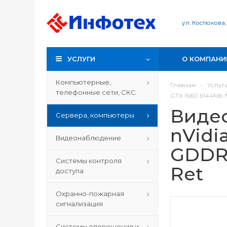
ул. Костюкова,
УСЛУГИ
О КОМПАНИ
Компьютерные,
Главная
-
Услуг
телефонные сети, СКС
GTX 1660 6144Mb 
Видео
Сервера, компьютеры
nVidi
Видеонаблюдение
GDDR5
Системы контроля
Ret
доступа
Охранно-пожарная
сигнализация
Системы оповещения и