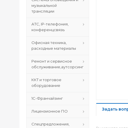
музыкальной
трансляции
АТС, IP-телефония,
конференцсвязь
Офисная техника,
расходные материалы
Ремонт и сервисное
обслуживание,аутсорсинг
ККТ и торговое
оборудование
1С-Франчайзинг
Задать воп
Лицензионное ПО
Спецпредложения,