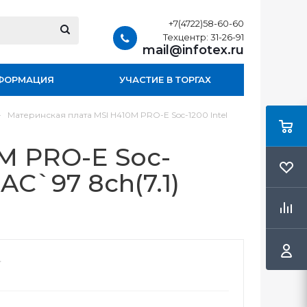
+7(4722)58-60-60
Техцентр: 31-26-91
mail@infotex.ru
ФОРМАЦИЯ
УЧАСТИЕ В ТОРГАХ
-
Материнская плата MSI H410M PRO-E Soc-1200 Intel
M PRO-E Soc-
AC`97 8ch(7.1)