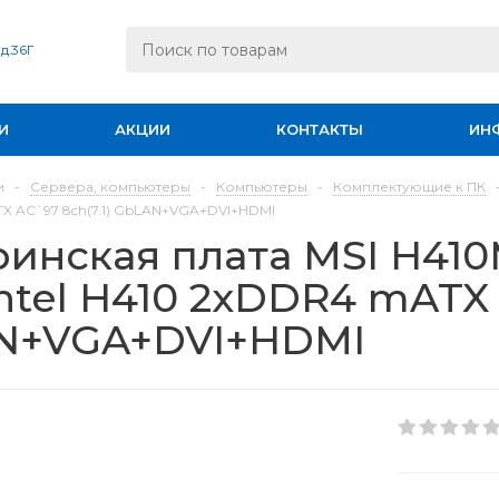
 д.36Г
И
АКЦИИ
КОНТАКТЫ
ИН
и
-
Сервера, компьютеры
-
Компьютеры
-
Комплектующие к ПК
X AC`97 8ch(7.1) GbLAN+VGA+DVI+HDMI
инская плата MSI H410
Intel H410 2xDDR4 mATX 
N+VGA+DVI+HDMI