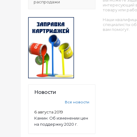
Вы можете зада
распродажи
интересующий в
товару или рабо
Наши квалифиц
специалисты об
вам помогут.
Новости
Все новости
6 августа 2019
Камин: Об изменении цен
на поддержку 2020 г.