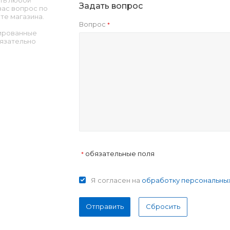
ть любой
Задать вопрос
ас вопрос по
те магазина.
Вопрос
*
ированные
язательно
обязательные поля
*
Я согласен на
обработку персональны
Отправить
Сбросить