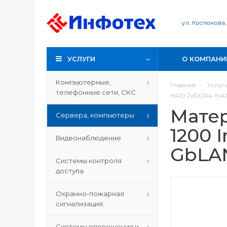
ул. Костюкова,
УСЛУГИ
О КОМПАНИ
Компьютерные,
Главная
-
Услуг
телефонные сети, СКС
H410 2xDDR4 mAT
Матер
Сервера, компьютеры
1200 
Видеонаблюдение
GbLA
Системы контроля
доступа
Охранно-пожарная
сигнализация
Системы оповещения и