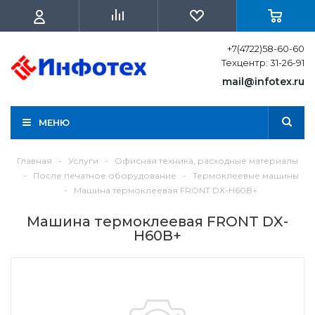
+7(4722)58-60-60
Техцентр: 31-26-91
mail@infotex.ru
МЕНЮ
Главная
-
Услуги
-
Офисная техника, расходные материалы
-
После печатное оборудование
-
Термоклеевые машины
-
Машина термоклеевая FRONT DX-H60B+
Машина термоклеевая FRONT DX-
H60B+