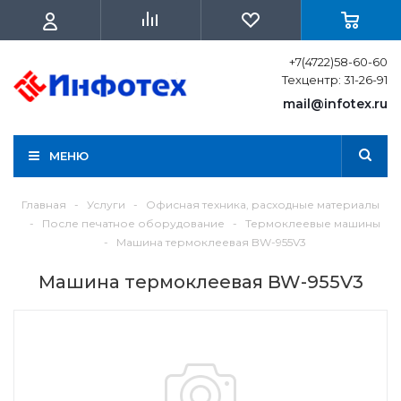
+7(4722)58-60-60
Техцентр: 31-26-91
mail@infotex.ru
МЕНЮ
Главная
-
Услуги
-
Офисная техника, расходные материалы
-
После печатное оборудование
-
Термоклеевые машины
-
Машина термоклеевая BW-955V3
Машина термоклеевая BW-955V3