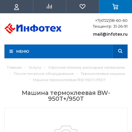
+7(4722)58-60-60
Техцентр: 31-26-91
mail@infotex.ru
МЕНЮ
Главная
-
Услуги
-
Офисная техника, расходные материалы
-
После печатное оборудование
-
Термоклеевые машины
-
Машина термоклеевая BW-950T+/950T
Машина термоклеевая BW-
950T+/950T