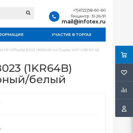
+7(4722)58-60-60
Техцентр: 31-26-91
mail@infotex.ru
ФОРМАЦИЯ
УЧАСТИЕ В ТОРГАХ
 HP OfficeJet 8023 (1KR64B) A4 Duplex WiFi USB RJ-45
023 (1KR64B)
ерный/белый
о