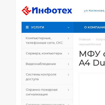
ул. Костюкова,
УСЛУГИ
О КОМПАНИ
Компьютерные,
Главная
-
Услуг
телефонные сети, СКС
черный/белый
МФУ с
Сервера, компьютеры
A4 Du
Видеонаблюдение
Системы контроля
доступа
Охранно-пожарная
сигнализация
Системы оповещения и