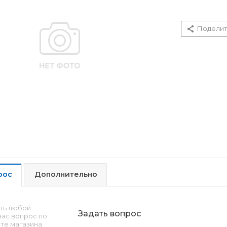
Поделит
рос
Дополнительно
ть любой
Задать вопрос
ас вопрос по
те магазина.