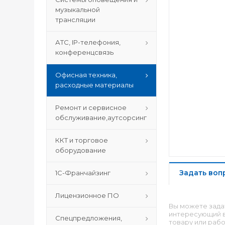
музыкальной
трансляции
АТС, IP-телефония,
конференцсвязь
Офисная техника,
расходные материалы
Ремонт и сервисное
обслуживание,аутсорсинг
ККТ и торговое
оборудование
Задать воп
1С-Франчайзинг
Лицензионное ПО
Вы можете зада
интересующий в
Спецпредложения,
товару или рабо