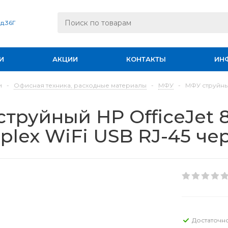
 д.36Г
И
АКЦИИ
КОНТАКТЫ
ИН
и
-
Офисная техника, расходные материалы
-
МФУ
-
МФУ струйный
труйный HP OfficeJet 8
plex WiFi USB RJ-45 ч
Достаточн