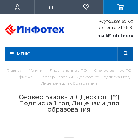
+7(4722)58-60-60
Техцентр: 31-26-91
mail@infotex.ru
МЕНЮ
Главная
-
Услуги
-
Лицензионное ПО
-
Отечественное ПО
-
Офис Р7
-
Сервер Базовый + Десктоп (**) Подписка 1 год
Лицензии для образования
Сервер Базовый + Десктоп (**)
Подписка 1 год Лицензии для
образования