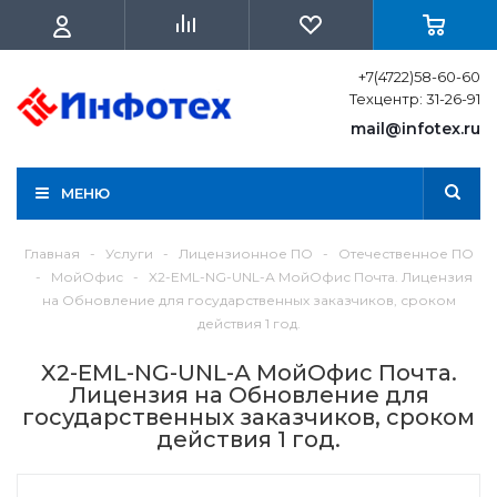
+7(4722)58-60-60
Техцентр: 31-26-91
mail@infotex.ru
МЕНЮ
Главная
-
Услуги
-
Лицензионное ПО
-
Отечественное ПО
-
МойОфис
-
X2-EML-NG-UNL-А МойОфис Почта. Лицензия
на Обновление для государственных заказчиков, сроком
действия 1 год.
X2-EML-NG-UNL-А МойОфис Почта.
Лицензия на Обновление для
государственных заказчиков, сроком
действия 1 год.