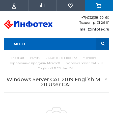
+7(4722)58-60-60
Техцентр: 31-26-91
mail@infotex.ru
МЕНЮ
Главная
-
Услуги
-
Лицензионное ПО
-
Microsoft
-
Коробочные продукты Microsoft
-
Windows Server CAL 2019
English MLP 20 User CAL
Windows Server CAL 2019 English MLP
20 User CAL