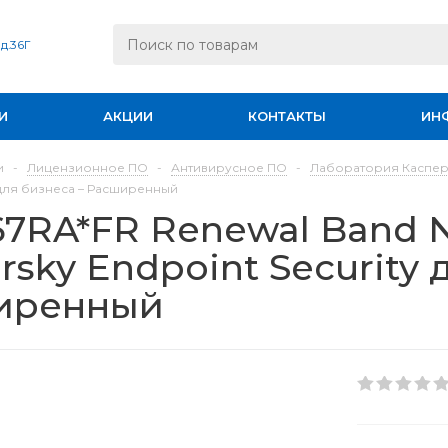
 д.36Г
И
АКЦИИ
КОНТАКТЫ
ИН
и
-
Лицензионное ПО
-
Антивирусное ПО
-
Лаборатория Каспе
y для бизнеса – Расширенный
7RA*FR Renewal Band N
rsky Endpoint Security 
иренный