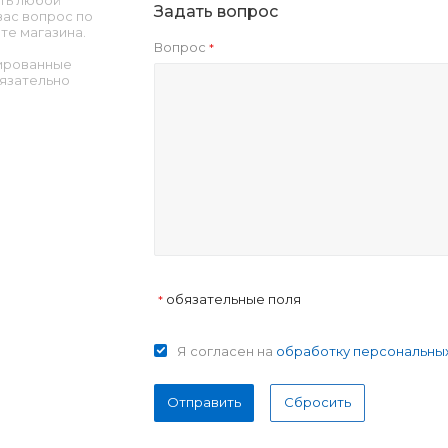
ть любой
Задать вопрос
ас вопрос по
те магазина.
Вопрос
*
ированные
язательно
обязательные поля
*
Я согласен на
обработку персональны
Отправить
Сбросить