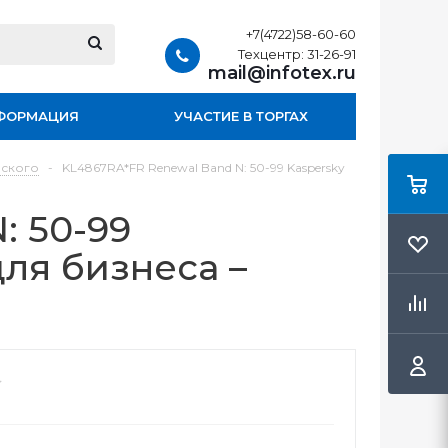
+7(4722)58-60-60
Техцентр: 31-26-91
mail@infotex.ru
ФОРМАЦИЯ
УЧАСТИЕ В ТОРГАХ
рского
-
KL4867RA*FR Renewal Band N: 50-99 Kaspersky
: 50-99
для бизнеса –