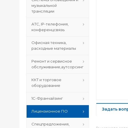
музыкальной
трансляции
АТС, IP-телефония,
конференцсвязь
Офисная техника,
расходные материалы
Ремонт и сервисное
обслуживание,аутсорсинг
ККТ и торговое
оборудование
1С-Франчайзинг
Задать воп
Лицензионное ПО
Спецпредложения,