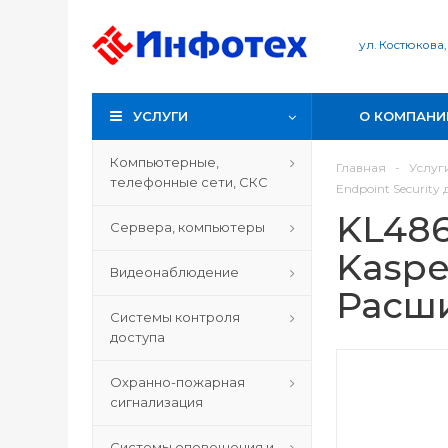
ул. Костюкова,
УСЛУГИ
О КОМПАНИ
Компьютерные,
Главная
-
Услуг
телефонные сети, СКС
Endpoint Securit
KL486
Сервера, компьютеры
Kaspe
Видеонаблюдение
Расш
Системы контроля
доступа
Охранно-пожарная
сигнализация
Системы оповещения и