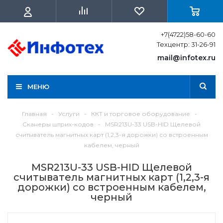
+7(4722)58-60-60
Техцентр: 31-26-91
mail@infotex.ru
МЕНЮ
Главная
-
Услуги
-
ККТ и торговое оборудование
-
Сканеры штрих-кодов
-
MSR213U-33 USB-HID Щелевой
считыватель магнитных карт (1,2,3-я дорожки) со встроенным
кабелем, черный
MSR213U-33 USB-HID Щелевой
считыватель магнитных карт (1,2,3-я
дорожки) со встроенным кабелем,
черный