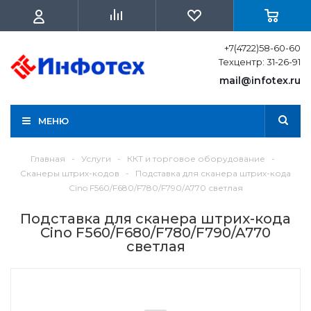
+7(4722)58-60-60
Техцентр: 31-26-91
mail@infotex.ru
МЕНЮ
Главная
-
Услуги
-
ККТ и торговое оборудование
-
Сканеры штрих-кодов
-
Подставка для сканера штрих-кода
Cino F560/F680/F780/F790/A770 светлая
Подставка для сканера штрих-кода
Cino F560/F680/F780/F790/A770
светлая