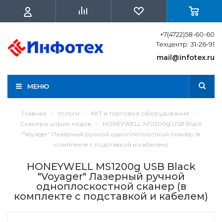
+7(4722)58-60-60
Техцентр: 31-26-91
mail@infotex.ru
МЕНЮ
Главная
-
Услуги
-
ККТ и торговое оборудование
-
Сканеры штрих-кодов
-
HONEYWELL MS1200g USB Black
"Voyager" Лазерный ручной одноплоскостной сканер (в
комплекте с подставкой и кабелем)
HONEYWELL MS1200g USB Black
"Voyager" Лазерный ручной
одноплоскостной сканер (в
комплекте с подставкой и кабелем)