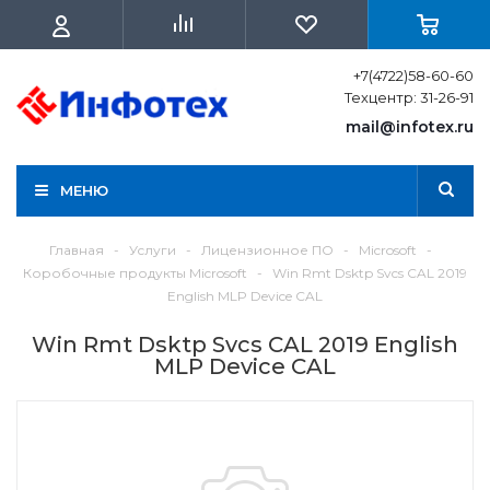
+7(4722)58-60-60
Техцентр: 31-26-91
mail@infotex.ru
МЕНЮ
Главная
-
Услуги
-
Лицензионное ПО
-
Microsoft
-
Коробочные продукты Microsoft
-
Win Rmt Dsktp Svcs CAL 2019
English MLP Device CAL
Win Rmt Dsktp Svcs CAL 2019 English
MLP Device CAL