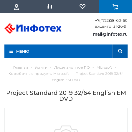
+7(4722)58-60-60
Техцентр: 31-26-91
mail@infotex.ru
МЕНЮ
Главная
-
Услуги
-
Лицензионное ПО
-
Microsoft
-
Коробочные продукты Microsoft
-
Project Standard 2019 32/64
English EM DVD
Project Standard 2019 32/64 English EM
DVD