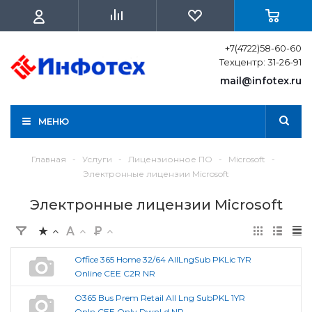
+7(4722)58-60-60
Техцентр: 31-26-91
mail@infotex.ru
МЕНЮ
Главная
-
Услуги
-
Лицензионное ПО
-
Microsoft
-
Электронные лицензии Microsoft
Электронные лицензии Microsoft
Office 365 Home 32/64 AllLngSub PKLic 1YR
Online CEE C2R NR
O365 Bus Prem Retail All Lng SubPKL 1YR
Onln CEE Only DwnLd NR