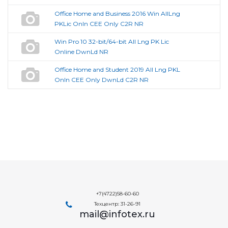
Office Home and Business 2016 Win AllLng
PKLic Onln CEE Only C2R NR
Win Pro 10 32-bit/64-bit All Lng PK Lic
Online DwnLd NR
Office Home and Student 2019 All Lng PKL
Onln CEE Only DwnLd C2R NR
+7(4722)58-60-60
Техцентр: 31-26-91
mail@infotex.ru